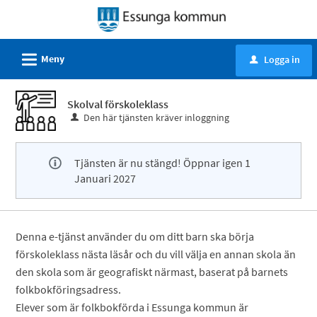
Välkommen
till
självservice
L
Meny
Logga in
u
-
Essunga
Skolval förskoleklass
kommun
Den här tjänsten kräver inloggning
Tjänsten är nu stängd! Öppnar igen 1
Januari 2027
Denna e-tjänst använder du om ditt barn ska börja
förskoleklass nästa läsår och du vill välja en annan skola än
den skola som är geografiskt närmast, baserat på barnets
folkbokföringsadress.
Elever som är folkbokförda i Essunga kommun är