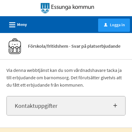
Välkommen
till
självservice
L
Meny
Logga in
u
-
Essunga
kommun
Förskola/fritidshem - Svar på platserbjudande
Via denna webbtjänst kan du som vårdnadshavare tacka ja
till erbjudande om barnomsorg. Det förutsätter givetvis att
du fått ett erbjudande från kommunen.
Kontaktuppgifter