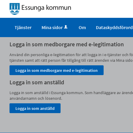
Välkommen
till
självservice
Tjänster
Mina sidor
Om
Dataskyddsförord
-
Essunga
Logga in som medborgare med e-legitimation
kommun
Använd din personliga e-legitimation för att logga in i e-tjänster och
tjänsten samt att rätt person får tillgång till rätt ärenden via Mina
Logga in som anställd
Logga in som anställd i Essunga kommun. Som handläggare av ärenden i
användarnamn och lösenord.