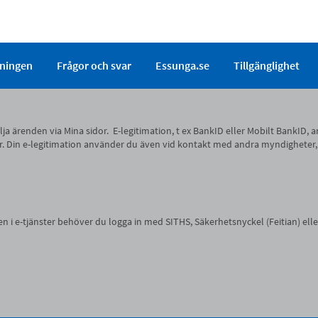
ningen
Frågor och svar
Essunga.se
Tillgänglighet
 följa ärenden via Mina sidor. E-legitimation, t ex BankID eller Mobilt Bank
 sidor. Din e-legitimation använder du även vid kontakt med andra myndighete
 e-tjänster behöver du logga in med SITHS, Säkerhetsnyckel (Feitian) elle